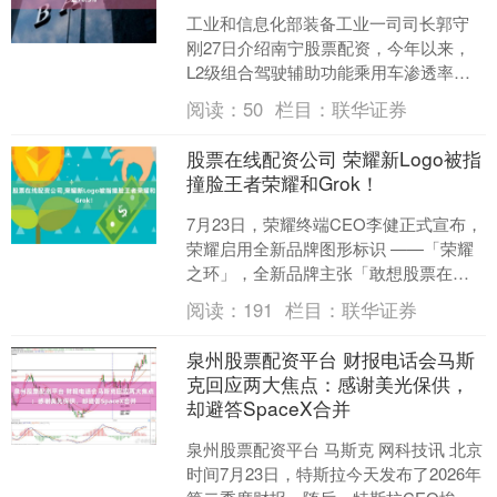
工业和信息化部装备工业一司司长郭守
刚27日介绍南宁股票配资，今年以来，
L2级组合驾驶辅助功能乘用车渗透率达
到70.5%南宁股票配资，领航驾驶辅助
阅读：
50
栏目：
联华证券
（NOA）功能乘....
股票在线配资公司 荣耀新Logo被指
撞脸王者荣耀和Grok！
7月23日，荣耀终端CEO李健正式宣布，
荣耀启用全新品牌图形标识 ——「荣耀
之环」，全新品牌主张「敢想股票在线
配资公司，敢不同」。 新标识保留经典
阅读：
191
栏目：
联华证券
“HONOR....
泉州股票配资平台 财报电话会马斯
克回应两大焦点：感谢美光保供，
却避答SpaceX合并
泉州股票配资平台 马斯克 网科技讯 北京
时间7月23日，特斯拉今天发布了2026年