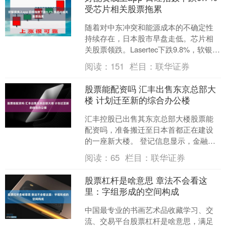
受芯片相关股票拖累
随着对中东冲突和能源成本的不确定性
持续存在，日本股市早盘走低。芯片相
关股票领跌。Lasertec下跌9.8%，软银集
团下跌6.1%，Screen Holding....
阅读：
151
栏目：
联华证券
股票能配资吗 汇丰出售东京总部大
楼 计划迁至新的综合办公楼
汇丰控股已出售其东京总部大楼股票能
配资吗，准备搬迁至日本首都正在建设
的一座新大楼。 登记信息显示，金融服
务公司三菱HC资本的一个部门3月收购
阅读：
65
栏目：
联华证券
了位于东京日本桥区的....
股票杠杆是啥意思 章法不会看这
里：字组形成的空间构成
中国最专业的书画艺术品收藏学习、交
流、交易平台股票杠杆是啥意思，满足