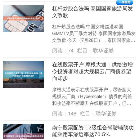
杠杆炒股合法吗 泰国国家旅游局发
文致歉
杠杆炒股合法吗 中国女粉丝遭泰国
GMMTV员工暴力对待 泰国国家旅游局发
文致歉 今天（7月28日），泰国国家旅游
局发布关于近期公众关切事项的声明：
阅读：
74
栏目：
联华证券
感谢大家一直....
在线股票开户 摩根大通：供给激增
令投资者对超大规模云厂商债券望
而却步
摩根大通表示在线股票开户，尽管超大
规模云厂商（Hyperscaler）债券的利差
和收益率不断攀升在线股票开户，但由
于市场预期此类债券的发行量将继续激
阅读：
148
栏目：
联华证券
增，投资者在....
南宁股票配资 L2级组合驾驶辅助功
能乘用车渗透率达70.5%