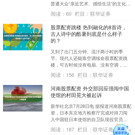
普通大众“亲近艺术、感悟生活”的文化空
间！集书画交流、研讨、鉴赏、养生、
阅读：
60
栏目：
联华证券
文论于一体，旨在弘扬....
股票配资跳楼 热到融化的8首诗，
古人诗中的酷暑到底是什么样子
的？
又到了出门五分钟、流汗两小时的季
节。现代人还能靠空调续命股票配资跳
楼，可古时候没有电扇、没有空调，古
人们是怎么熬过三伏天的？ 本文分享8首
阅读：
156
栏目：
联华证券
古人吐槽酷暑的诗篇，看....
河南股票配资 外交部回应强闯中国
使馆的村田晃大被起诉
新华社北京7月28日电 据报道河南股票配
资，日本东京地方检察厅完成对持刀闯
入中国驻日本使馆的自卫队现役官员村
田晃大的精神鉴定，认定其具有刑事责
阅读：
187
栏目：
联华证券
任能力，已对其提起....