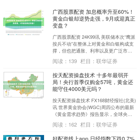
广西股票配资 加息概率升至60%！
黄金白银却逆势走强，9月或迎真正
变盘？
广西股票配资 24K99讯 美联储本次“鹰派
按兵不动”在整体上对黄金和白银构成支
撑，但也把通胀、利率以及更广泛市场
的不确定性推迟到夏季结束之后。多位
阅读：
139
栏目：
联华证券
专家认为，在....
按天配资操盘技术 十多年最弱开
局！央行首季仅购金57吨，黄金还
能守住4000美元吗？
按天配资操盘技术 FX168财经报社(北美)
讯 世界黄金协会(WGC)周四公布的最新
《黄金需求趋势》报告显示，全球央行
今年第一季度的黄金购买量远低于此前
阅读：
162
栏目：
联华证券
估计。尽....
好配资线上app 日经指数下跌0.7%