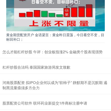
事” 请千万要 警惕警惕再警惕 一 真实案例 10月5
正规杠杆炒股平台 每周股票复盘：中航机载（600372）审议2026年
日常关联交易
安全的股票配资平台
2026-07-03
截至2025年12月26日收盘，中航机载(600372)报收于13.22元，较上
黄金期货配资开户 金语梁言：黄金昨日震荡，今日看空不变，目
周的13.12元上涨0.76%。本周，中
标回补口；
低息配资网 网友称懂车帝测试造假被起诉：官方公布维权进展 重申追
责到底
怎么才能杠杆炒股 午评：创业板指涨2% 金融类个股表现强势
联华证券
2026-08-02
快科技7月24日消息低息配资网，懂车帝法务部今日公开发文表态，
杠杆炒股合法吗 泰国国家旅游局发文致歉
针对相关网络账号恶意侮辱、诽谤、诋毁懂车帝商业信誉的不法行
河南股票配资 拟IPO企业何以成为“软柿子” 静默期不是沉默期 遏
制黑流量亟须多方合力
股票配资公司软件 联环药业新提交1件商标注册申请