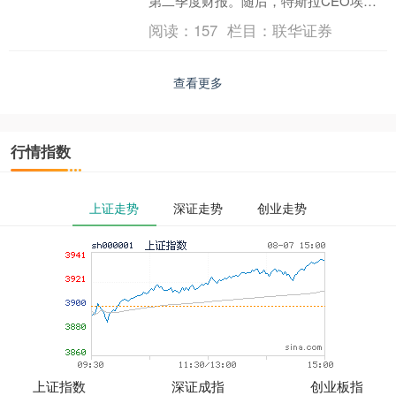
第二季度财报。随后，特斯拉CEO埃隆
马斯克(Elon Musk)、CFO瓦布哈....
阅读：
157
栏目：
联华证券
查看更多
行情指数
上证走势
深证走势
创业走势
上证指数
深证成指
创业板指