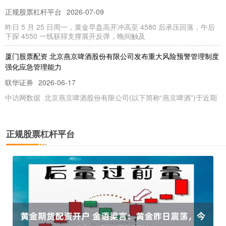
正规股票杠杆平台
2026-07-09
昨日 5 月 25 日周一，黄金早盘高开冲高至 4580 后承压回落，午后
下探 4550 一线获得支撑展开反弹，晚间触及
厦门股票配资 北京燕京啤酒股份有限公司发布重大风险预警管理制度
强化应急管理能力
联华证券
2026-06-17
中访网数据 北京燕京啤酒股份有限公司(以下简称“燕京啤酒”)于近期
审议通过了《重大风险预警管理制度》，旨在加强公司对重
聊城股票配资平台 都市精英购车指南，问界新M5 Ultra对比小米YU7
正规股票杠杆平台
联华证券
2026-06-24
当今的市场，新能源车竞争异常激烈，尤其是20万-30万元的价格区
间，各类车型百花齐放，配置表上的各种参数更是让人看着眼花
炒股融资风险 又是刷单被骗！想做兼职的朋友千万要当心→
正规股票杠杆平台
2026-06-26
只要动动手指炒股融资风险 就能兼职“高薪工作” 当你遇到这样的“好